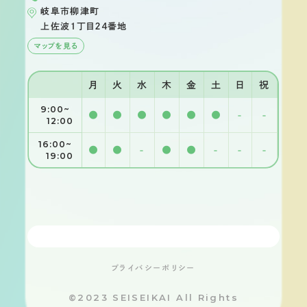
岐阜市柳津町
上佐波１丁目２４番地
マップを見る
月
火
水
木
金
土
日
祝
9:00~
●
●
●
●
●
●
-
-
12:00
16:00~
●
●
-
●
●
-
-
-
19:00
プライバシーポリシー
©2023 SEISEIKAI All Rights