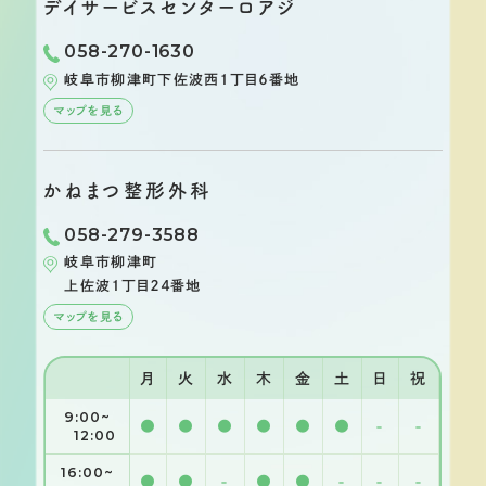
デイサービスセンター
ロアジ
058-270-1630
岐阜市柳津町
下佐波西１丁目６番地
マップを見る
かねまつ整形外科
058-279-3588
岐阜市柳津町
上佐波１丁目２４番地
マップを見る
月
火
水
木
金
土
日
祝
9:00~
●
●
●
●
●
●
-
-
12:00
16:00~
●
●
-
●
●
-
-
-